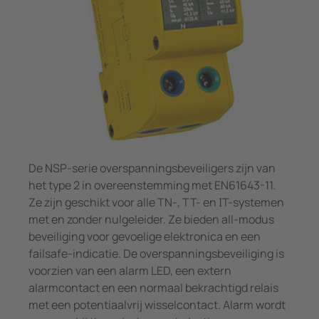
Meet- en stroomspoelen
panningsbewaking
pen/havens
caties
Overi
Systeemcomponenten
unicatie
ologie
Charge controller
n-en meldtableaus
ility
el- en verdeelborden
entra
 en stroomspoelen
bouw
eemcomponenten
rijopslagsystemen
De NSP-serie overspanningsbeveiligers zijn van
het type 2 in overeenstemming met EN61643-11.
e controller
Ze zijn geschikt voor alle TN-, TT- en IT-systemen
met en zonder nulgeleider. Ze bieden all-modus
beveiliging voor gevoelige elektronica en een
failsafe-indicatie. De overspanningsbeveiliging is
voorzien van een alarm LED, een extern
alarmcontact en een normaal bekrachtigd relais
met een potentiaalvrij wisselcontact. Alarm wordt