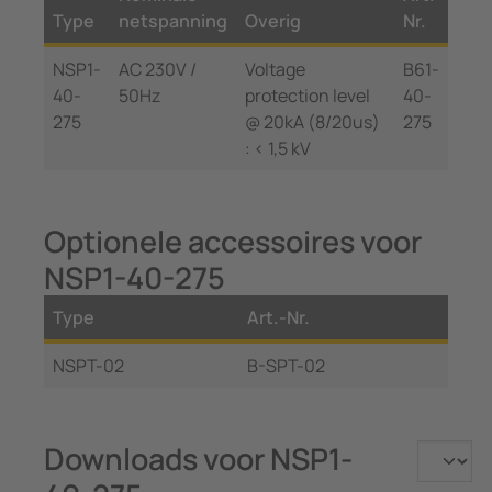
Type
netspanning
Overig
Nr.
NSP1-
AC 230V /
Voltage
B61-
40-
50Hz
protection level
40-
275
@ 20kA (8/20us)
275
: < 1,5 kV
Optionele accessoires voor
NSP1-40-275
Type
Art.-Nr.
NSPT-02
B-SPT-02
Downloads voor NSP1-