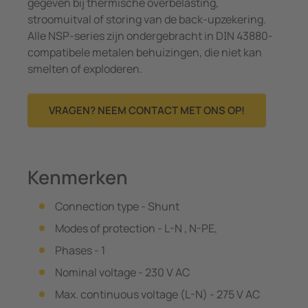
gegeven bij thermische overbelasting,
stroomuitval of storing van de back-upzekering.
Alle NSP-series zijn ondergebracht in DIN 43880-
compatibele metalen behuizingen, die niet kan
smelten of exploderen.
VRAGEN? NEEM CONTACT MET ONS OP!
Kenmerken
Connection type - Shunt
Modes of protection - L-N , N-PE,
Phases - 1
Nominal voltage - 230 V AC
Max. continuous voltage (L-N) - 275 V AC