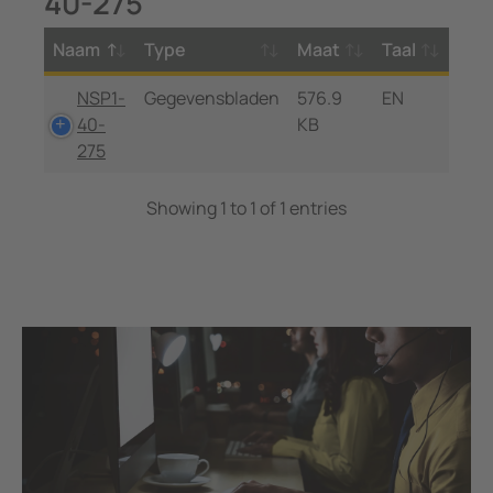
40-275
Naam
Type
Maat
Taal
NSP1-
Gegevensbladen
576.9
EN
40-
KB
275
Showing 1 to 1 of 1 entries