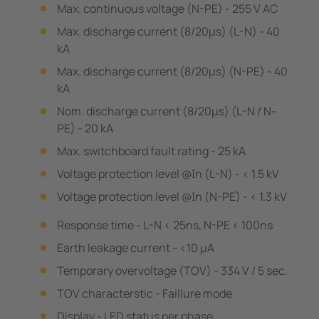
Max. continuous voltage (N-PE) - 255 V AC
Max. discharge current (8/20µs) (L-N) - 40
kA
Max. discharge current (8/20µs) (N-PE) - 40
kA
Nom. discharge current (8/20µs) (L-N / N-
PE) - 20 kA
Max. switchboard fault rating - 25 kA
Voltage protection level @In (L-N) - < 1.5 kV
Voltage protection level @In (N-PE) - < 1.3 kV
Response time - L-N < 25ns, N-PE < 100ns
Earth leakage current - <10 µA
Temporary overvoltage (TOV) - 334 V / 5 sec.
TOV characterstic - Faillure mode
Display - LED status per phase