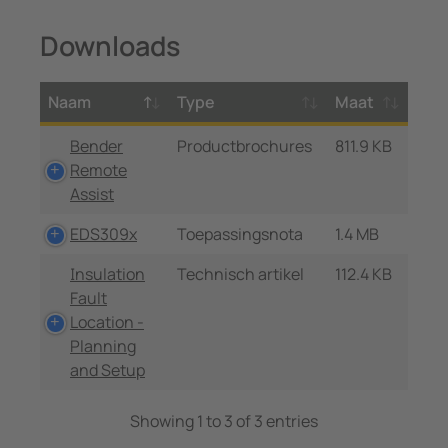
Downloads
Naam
Type
Maat
Bender
Productbrochures
811.9 KB
Remote
Assist
EDS309x
Toepassingsnota
1.4 MB
Insulation
Technisch artikel
112.4 KB
Fault
Location -
Planning
and Setup
Showing 1 to 3 of 3 entries