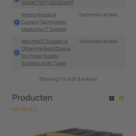
ISOMETER®/ISOSCAN®
Where Residual
Technisch artikel
Current Technology
Meets the IT System
Why the IT System is
Technisch artikel
Often the Best Choice
for Power Supply
Systems of All Types
Showing 1 to 9 of 9 entries
Producten
NETRELAIS