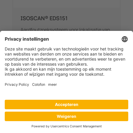
ISOSCAN® EDS151
Aardfoutzoeksysteem voor lokalisatie van
isolatiefouten in stuurstroomcircuits met
6 geïntegreerde meetspoelen.
Details
Normen
DIN EN 60255-1 VDE 0435-300