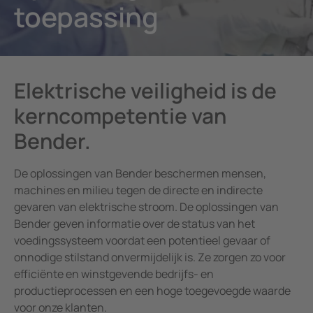
toepassing
panningsbewaking
pen/havens
caties
Overi
unicatie
ologie
n-en meldtableaus
ility
Elektrische veiligheid is de
el- en verdeelborden
entra
kerncompetentie van
 en stroomspoelen
bouw
Bender.
eemcomponenten
rijopslagsystemen
De oplossingen van Bender beschermen mensen,
machines en milieu tegen de directe en indirecte
e controller
gevaren van elektrische stroom. De oplossingen van
Bender geven informatie over de status van het
voedingssysteem voordat een potentieel gevaar of
onnodige stilstand onvermijdelijk is. Ze zorgen zo voor
efficiënte en winstgevende bedrijfs- en
productieprocessen en een hoge toegevoegde waarde
voor onze klanten.