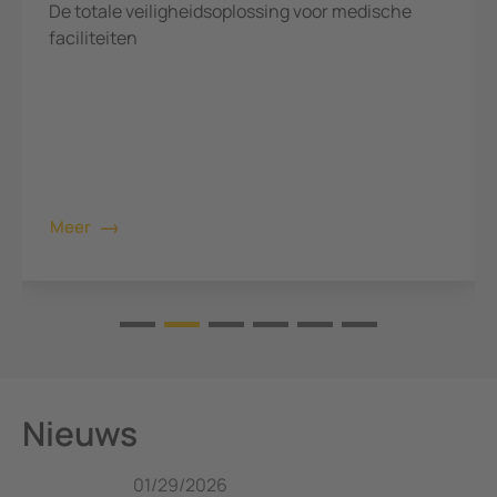
oor medische
Op ons centrale platform vindt u inf
diensten en ondersteuning op één p
Meer informatie
Nieuws
01/29/2026