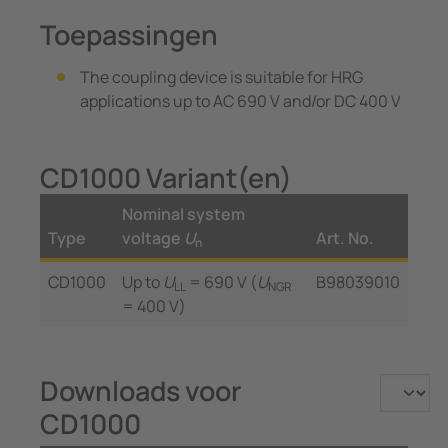
Toepassingen
The coupling device is suitable for HRG
applications up to AC 690 V and/or DC 400 V
CD1000 Variant(en)
Nominal system
Type
voltage
U
Art. No.
n
CD1000
Up to
U
= 690 V (
U
B98039010
LL
NGR
= 400 V)
Downloads voor
CD1000