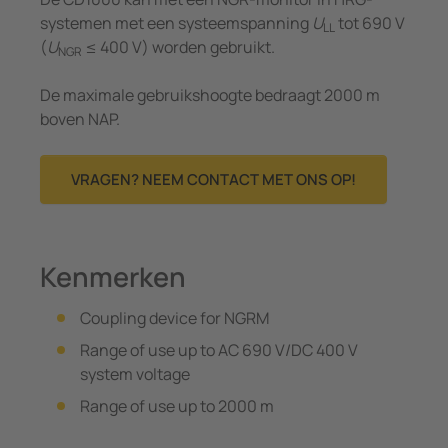
systemen met een systeemspanning
U
tot 690 V
LL
(
U
≤ 400 V) worden gebruikt.
NGR
De maximale gebruikshoogte bedraagt 2000 m
boven NAP.
VRAGEN? NEEM CONTACT MET ONS OP!
Kenmerken
Coupling device for NGRM
Range of use up to AC 690 V/DC 400 V
system voltage
Range of use up to 2000 m