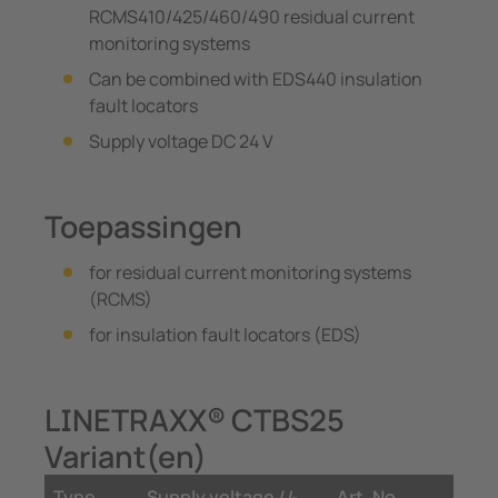
RCMS410/425/460/490 residual current
monitoring systems
Can be combined with EDS440 insulation
fault locators
Supply voltage DC 24 V
Toepassingen
for residual current monitoring systems
(RCMS)
for insulation fault locators (EDS)
LINETRAXX® CTBS25
Variant(en)
Type
Supply voltage
U
Art. No.