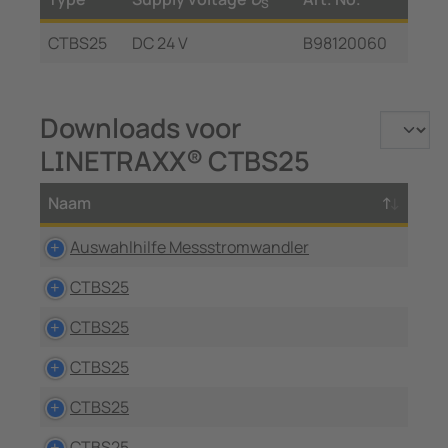
S
CTBS25
DC 24 V
B98120060
Downloads voor
LINETRAXX® CTBS25
Naam
Auswahlhilfe Messstromwandler
CTBS25
CTBS25
CTBS25
CTBS25
CTBS25