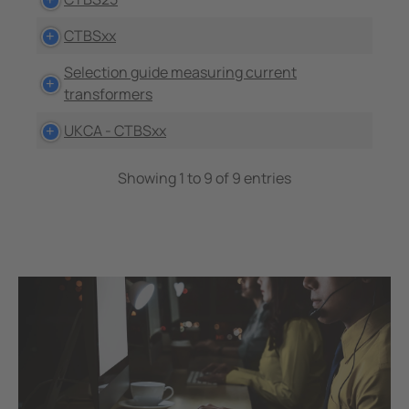
CTBSxx
Selection guide measuring current
transformers
UKCA - CTBSxx
Showing 1 to 9 of 9 entries