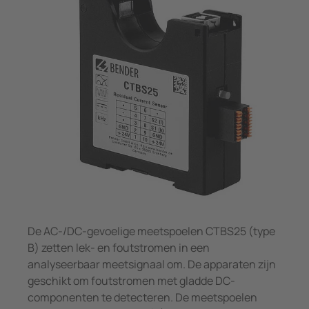
Meet- en stroomspoelen
panningsbewaking
pen/havens
caties
Overi
Systeemcomponenten
unicatie
ologie
Charge controller
n-en meldtableaus
ility
el- en verdeelborden
entra
 en stroomspoelen
bouw
eemcomponenten
rijopslagsystemen
e controller
De AC-/DC-gevoelige meetspoelen CTBS25 (type
B) zetten lek- en foutstromen in een
analyseerbaar meetsignaal om. De apparaten zijn
geschikt om foutstromen met gladde DC-
componenten te detecteren. De meetspoelen