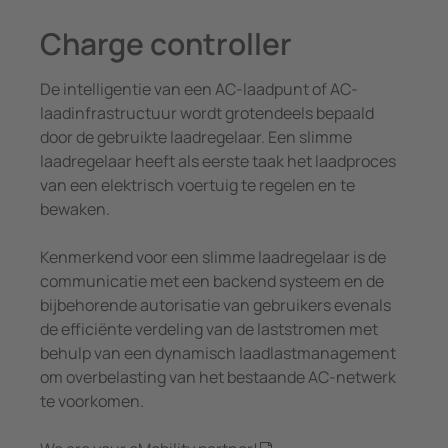
Meet- en stroomspoelen
panningsbewaking
pen/havens
caties
Overi
Charge controller
Systeemcomponenten
unicatie
ologie
Charge controller
De intelligentie van een AC-laadpunt of AC-
n-en meldtableaus
ility
laadinfrastructuur wordt grotendeels bepaald
door de gebruikte laadregelaar. Een slimme
el- en verdeelborden
entra
laadregelaar heeft als eerste taak het laadproces
van een elektrisch voertuig te regelen en te
 en stroomspoelen
bouw
bewaken.
eemcomponenten
rijopslagsystemen
Kenmerkend voor een slimme laadregelaar is de
e controller
communicatie met een backend systeem en de
bijbehorende autorisatie van gebruikers evenals
de efficiënte verdeling van de laststromen met
behulp van een dynamisch laadlastmanagement
om overbelasting van het bestaande AC-netwerk
te voorkomen.