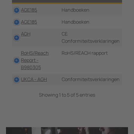
AGE185
Handboeken
AGE185
Handboeken
AGH
CE
Conformiteitsverklaringen
RoHS/Reach
RoHS/REACH rapport
Report -
B980305
UKCA - AGH
Conformiteitsverklaringen
Showing 1 to 5 of 5 entries