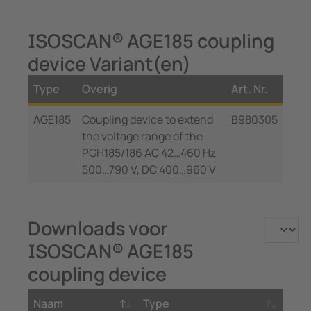
ISOSCAN® AGE185 coupling
device Variant(en)
Type
Overig
Art. Nr.
AGE185
Coupling device to extend
B980305
the voltage range of the
PGH185/186 AC 42…460 Hz
500…790 V, DC 400…960 V
Downloads voor
ISOSCAN® AGE185
coupling device
Naam
Type