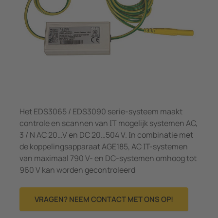
Meet- en stroomspoelen
panningsbewaking
pen/havens
caties
Overi
Systeemcomponenten
unicatie
ologie
Charge controller
n-en meldtableaus
ility
el- en verdeelborden
entra
 en stroomspoelen
bouw
Het EDS3065 / EDS3090 serie-systeem maakt
eemcomponenten
rijopslagsystemen
controle en scannen van IT mogelijk systemen AC,
3 / N AC 20…V en DC 20…504 V. In combinatie met
e controller
de koppelingsapparaat AGE185, AC IT-systemen
van maximaal 790 V- en DC-systemen omhoog tot
960 V kan worden gecontroleerd
VRAGEN? NEEM CONTACT MET ONS OP!