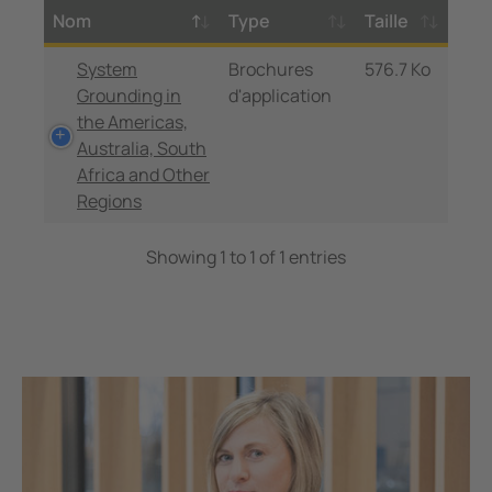
Nom
Type
Taille
System
Brochures
576.7 Ko
Grounding in
d'application
the Americas,
Australia, South
Africa and Other
Regions
Showing 1 to 1 of 1 entries