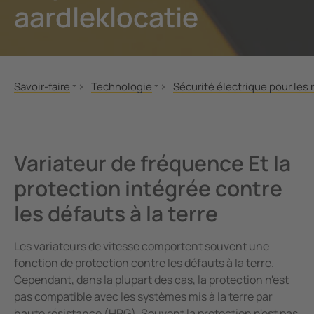
aardleklocatie
ction contre les surtensions
es et ports
cations
Autre
unication
ort ferroviaire
ologie
nde et observation
lity
Savoir-faire
Technologie
Sécurité électrique pour les 
tateurs pour les locaux à usage médical
es de calcul
Normes et dispositions légales
Réseau IT
Comment convertir un systèm
Livres spécialisés
Réseau TN-S / TT
Variateurs de vitesse, variat
rtisseurs de courant
trie minière
MONITOR: Le magazine dédié à la sécurité électrique
Sécurité électrique pour les réseaux mis à la t
Variateur de fréquence Et la
sants du systèmes
mes de stockage d'énergie par batterie (BESS)
Brochures d'applications
Surveillance hors-ligne
protection intégrée contre
Schémas d'application
Video: BB-Bus assembly
ateur de charge
les défauts à la terre
Seminars
Applications
Les variateurs de vitesse comportent souvent une
Technologie
fonction de protection contre les défauts à la terre.
Cependant, dans la plupart des cas, la protection n'est
pas compatible avec les systèmes mis à la terre par
haute résistance (HRG). Souvent la protection n'est pas