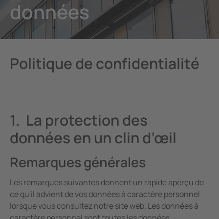
données
ction contre les surtensions
es et ports
cations
Autre
unication
ort ferroviaire
ologie
nde et observation
lity
Politique de confidentialité
tateurs pour les locaux à usage médical
es de calcul
rtisseurs de courant
trie minière
sants du systèmes
mes de stockage d'énergie par batterie (BESS)
1. La protection des
données en un clin d’œil
ateur de charge
Remarques générales
Les remarques suivantes donnent un rapide aperçu de
ce qu'il advient de vos données à caractère personnel
lorsque vous consultez notre site web. Les données à
caractère personnel sont toutes les données