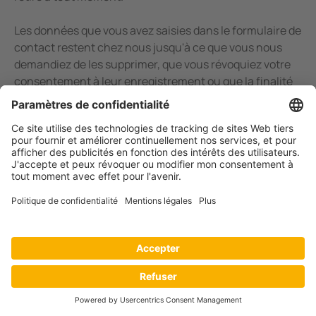
Les données que vous avez saisies dans le formulaire de
contact restent chez nous jusqu'à ce que vous nous
demandiez de les supprimer, que vous révoquiez votre
consentement à leur enregistrement ou que la finalité
de l'enregistrement des données devienne caduque
(par ex. après le traitement de votre demande). Les
dispositions légales contraignantes - en particulier les
délais de conservation - ne sont pas affectées.
Demande de renseignements
par e-mail, téléphone ou
télécopie
Si vous nous contactez par e-mail, téléphone ou fax,
votre demande, y compris toutes les données
personnelles qui en découlent (nom, demande), sera
enregistrée et traitée par nos soins dans le but de traiter