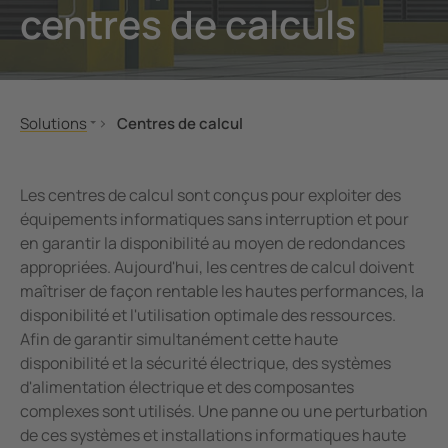
centres de calculs
ction contre les surtensions
es et ports
cations
Autre
unication
ort ferroviaire
ologie
nde et observation
lity
Solutions
Centres de calcul
tateurs pour les locaux à usage médical
es de calcul
Construction de machines et d'installations
Alimentation électrique
Le secteur hospitalier
Surveillance des serveurs et des racks
rtisseurs de courant
trie minière
Les centres de calcul sont conçus pour exploiter des
Pétrole, gaz
Climatisation
équipements informatiques sans interruption et pour
sants du systèmes
mes de stockage d'énergie par batterie (BESS)
en garantir la disponibilité au moyen de redondances
Les énergies renouvelables
Salles de contrôle
appropriées. Aujourd'hui, les centres de calcul doivent
Distribution publique
Service
ateur de charge
maîtriser de façon rentable les hautes performances, la
Groupes électrogènes mobiles
disponibilité et l'utilisation optimale des ressources.
Navires et ports
Afin de garantir simultanément cette haute
disponibilité et la sécurité électrique, des systèmes
Transport ferroviaire
d'alimentation électrique et des composantes
eMobility
complexes sont utilisés. Une panne ou une perturbation
Centres de calcul
de ces systèmes et installations informatiques haute