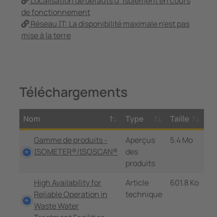
Localisation de défauts d´isolement en cours
de fonctionnement
Réseau IT: La disponibilité maximale n'est pas
mise à la terre
Téléchargements
Nom
Type
Taille
Gamme de produits -
Aperçus
5.4 Mo
ISOMETER®/ISOSCAN®
des
produits
High Availability for
Article
601.8 Ko
Reliable Operation in
technique
Waste Water