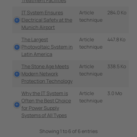
Treatment Facilities
IT System Ensures
Article
284.0 Ko
Electrical Safety at the
technique
Munich Airport
The Largest
Article
447.8 Ko
Photovoltaic System in
technique
Latin America
The Stone Age Meets
Article
338.5 Ko
Modern Network
technique
Protection Technology
Why the IT System is
Article
3.0 Mo
Often the Best Choice
technique
for Power Supply
Systems of All Types
Showing 1 to 6 of 6 entries