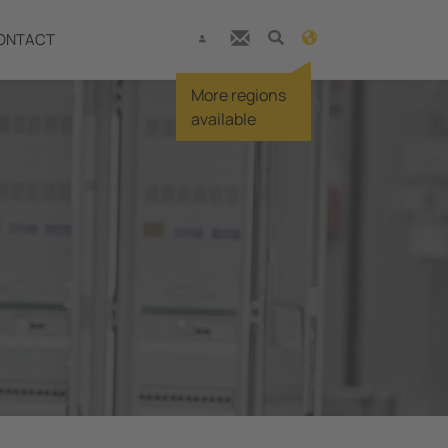
ONTACT
More regions
available