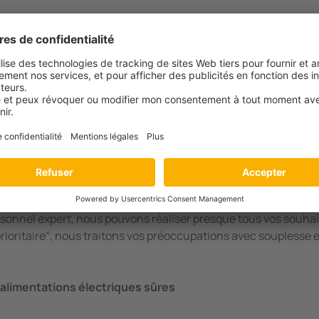
artenaire expert pour 
lectriques sûres
allant d'un support téléphonique aux réparations, en passant p
rsonnel expert, nous pouvons réaliser presque tous vos souhai
prioritaire“, nous traitons vos préoccupations avec souplesse
 alimentations électriques sûres