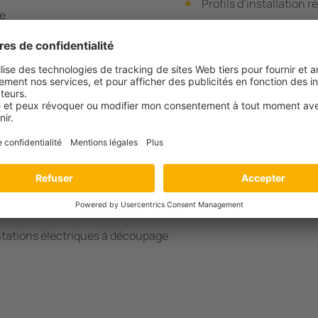
Profils d’installation 
le
rs directement connectés
s de réseau jusqu‘à 2000 μF
s mais lentes fluctuations de tension
ntations électriques à découpage