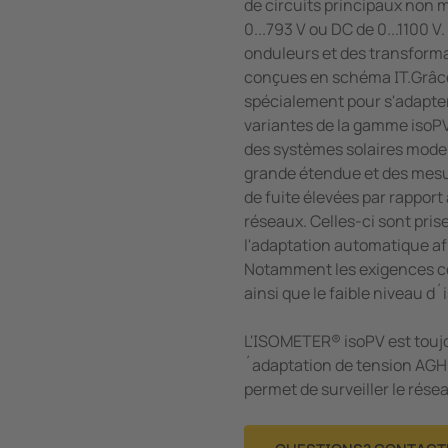
de circuits principaux non m
0...793 V ou DC de 0...1100 V
onduleurs et des transform
conҫues en schéma IT.Grâc
spécialement pour s'adapter
variantes de la gamme isoP
des systèmes solaires moder
grande étendue et des mesu
de fuite élevées par rapport
réseaux. Celles-ci sont prise
l'adaptation automatique af
Notamment les exigences co
ainsi que le faible niveau d
L'ISOMETER® isoPV est toujou
´adaptation de tension AGH
permet de surveiller le rése