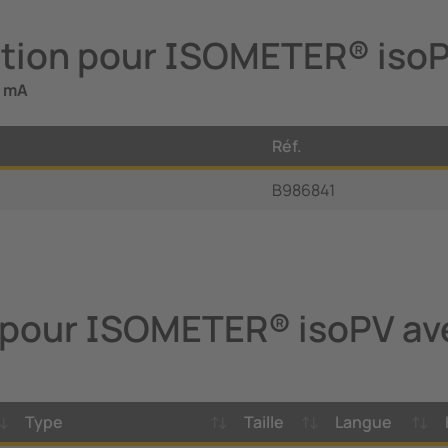
ption pour ISOMETER® iso
0 mA
Réf.
B986841
 pour ISOMETER® isoPV av
Type
Taille
Langue