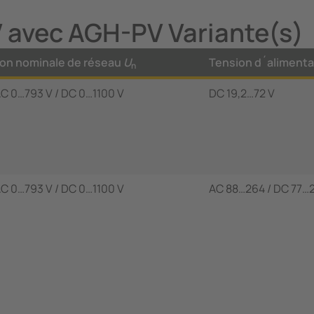
avec AGH-PV Variante(s)
on nominale de réseau
U
Tension d´aliment
n
C 0…793 V / DC 0…1100 V
DC 19,2…72 V
C 0…793 V / DC 0…1100 V
AC 88…264 / DC 77…