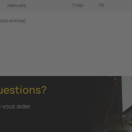
Manuels
1.1 Mo
FR
total entries)
uestions?
 vous aider.