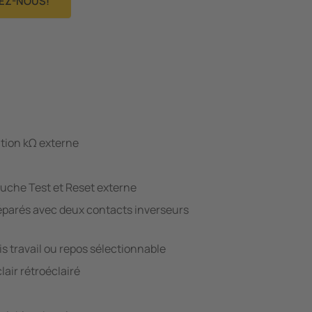
EZ-NOUS!
tion kΩ externe
uche Test et Reset externe
séparés avec deux contacts inverseurs
is travail ou repos sélectionnable
lair rétroéclairé