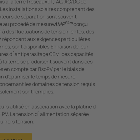
is à la terre (réseaux IT) AC, AC/DC de
. Les installations solaires comprenant des
ateurs de séparation sont souvent
Plus
e au procédé de mesure
AMP
conҫu
 à des fluctuations de tension lentes, des
V répondant aux exigences particulières
nes, sont disponibles.En raison de leur
res d´antiparasitage CEM, des capacités
 à la terre se produisent souvent dans ces
s en compte par l'isoPV par le biais de
in d'optimiser le temps de mesure.
ncernant les domaines de tension requis
´isolement sont remplies.
rs utilisé en association avec la platine d
-PV. La tension d´alimentation séparée
au hors tension.