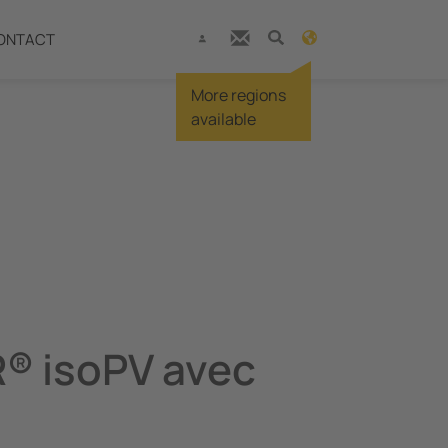
ONTACT
More regions
available
® isoPV avec