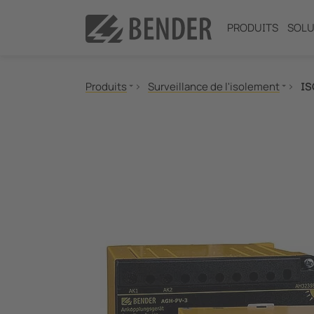
PRODUITS
SOLU
Produits
Surveillance de l'isolement
IS
Surveillance de l’isolement
Surveillance des courants différentiels
Surveillance de la résistance de mise à la terr
Qualité de l'énergie électrique
Système de localisation de défaut d'isolement
Relais de mesure et de surveillance
Protection contre les surtensions
Communication
Commande et observation
Commutateurs pour les locaux à usage médica