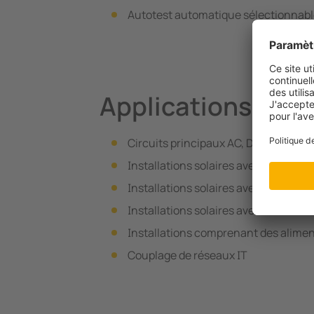
Autotest automatique sélectionnab
Applications
Circuits principaux AC, DC ou AC/DC
Installations solaires avec onduleu
Installations solaires avec capacité
Installations solaires avec de haute
Installations comprenant des alime
Couplage de réseaux IT