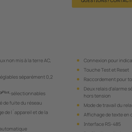
QUESTIONS? CONTACT
x non mis à la terre AC,
Connexion pour indica
Touche Test et Reset
réglables séparément 0,2
Raccordement pour to
Deux relais d'alarme 
Plus
P
-sélectionnables
hors tension
é de fuite du réseau
Mode de travail du rela
 de l´appareil et de la
Affichage de texte en c
Interface RS-485
n automatique