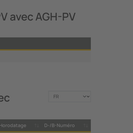
PV avec AGH-PV
ec
Horodatage
D-/B-Numéro