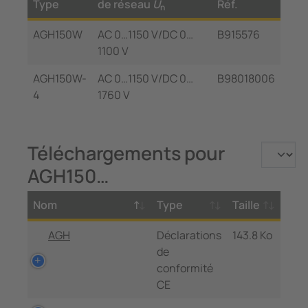
Type
de réseau
U
Réf.
n
AGH150W
AC 0…1150 V/DC 0…
B915576
1100 V
AGH150W-
AC 0…1150 V/DC 0…
B98018006
4
1760 V
Téléchargements pour
AGH150…
Nom
Type
Taille
AGH
Déclarations
143.8 Ko
de
conformité
CE