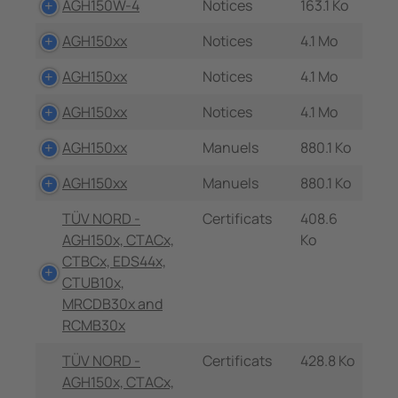
AGH150W-4
Notices
163.1 Ko
AGH150xx
Notices
4.1 Mo
AGH150xx
Notices
4.1 Mo
AGH150xx
Notices
4.1 Mo
AGH150xx
Manuels
880.1 Ko
AGH150xx
Manuels
880.1 Ko
TÜV NORD -
Certificats
408.6
AGH150x, CTACx,
Ko
CTBCx, EDS44x,
CTUB10x,
MRCDB30x and
RCMB30x
TÜV NORD -
Certificats
428.8 Ko
AGH150x, CTACx,