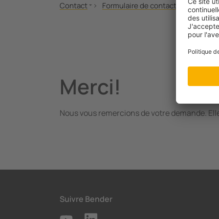
Contact
Formulaire de contact
merci
Bender Benelux
Bender mondial
Merci!
Nous vous remercions de votre demande. Elle
Suivre Bender