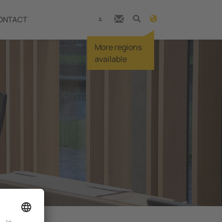
ONTACT
More regions
available